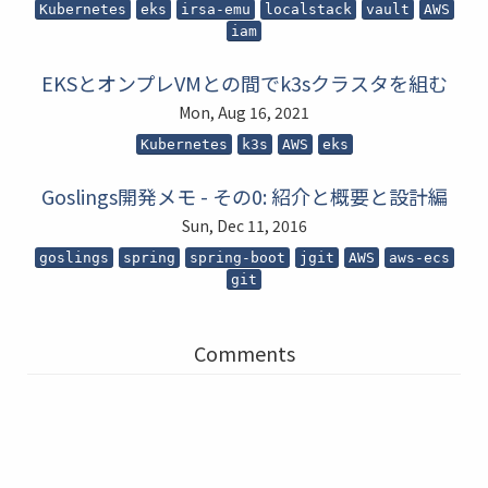
Kubernetes
eks
irsa-emu
localstack
vault
AWS
iam
EKSとオンプレVMとの間でk3sクラスタを組む
Mon, Aug 16, 2021
Kubernetes
k3s
AWS
eks
Goslings開発メモ - その0: 紹介と概要と設計編
Sun, Dec 11, 2016
goslings
spring
spring-boot
jgit
AWS
aws-ecs
git
Comments