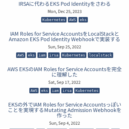
IRSAに代わるEKS Pod Identityをさわる
Mon, Dec 25, 2023
Kubernetes
AWS
eks
IAM Roles for Service AccountsをLocalStackと
Amazon EKS Pod Identity Webhookで実装する
Sun, Sep 25, 2022
AWS
eks
iam
irsa
Kubernetes
localstack
AWS EKSのIAM Roles for Service Accountsを完全
に理解した
Sat, Sep 17, 2022
AWS
eks
iam
irsa
Kubernetes
EKSの外でIAM Roles for Service Accountsっぽい
ことを実現するMutating Admission Webhookを
作った
Sun, Sep 4, 2022