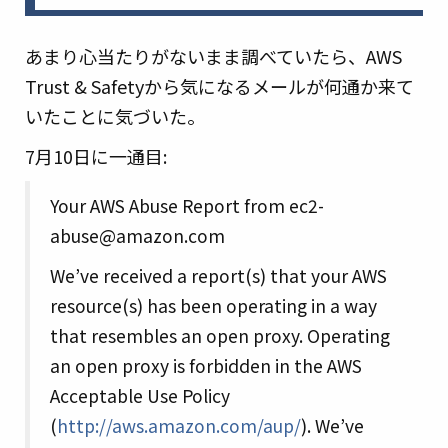
あまり心当たりがないまま調べていたら、AWS
Trust & Safetyから気になるメールが何通か来て
いたことに気づいた。
7月10日に一通目:
Your AWS Abuse Report from
ec2-
abuse@amazon.com
We’ve received a report(s) that your AWS
resource(s) has been operating in a way
that resembles an open proxy. Operating
an open proxy is forbidden in the AWS
Acceptable Use Policy
(
http://aws.amazon.com/aup/
). We’ve